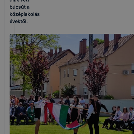
búcsút a
középiskolás
évektől.