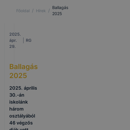
Ballagás
/
/
Főoldal
Hírek
2025
2025.
ápr.
RG
29.
Ballagás
2025
2025. április
30.-án
iskolánk
három
osztályából
46 végzős
diák vett