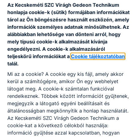
Programkövetelmények alapján, szakképző
Az Kecskeméti SZC Virágh Gedeon Technikum
intézmény és felnőttképző által egyaránt
honlapja cookie-k (sütik) formájában információkat
szervezhető, jellemzően rövidebb időtartamú,
tárol az Ön böngészésre használt eszközén, amely
valamely szakmára ráépülő vagy egyéb speciális
információk személyes adatnak minősülhetnek. Az
tartalmú szakmai képzés keretében
alábbiakban lehetősége van dönteni arról, hogy
megszerezhető – szakképesítések alkotják.
mely típusú cookie-k alkalmazását kívánja
engedélyezni. A cookie-k alkalmazásáról
A szakmai képzés befejezése után a képzésben
teljeskörű információkat a
Cookie tájékoztatóban
részt vevő akkreditált vizsgaközpontban képesítő
talál.
vizsgát tehet.
Mi az a cookie? A cookie egy kis fájl, amely akkor
A sikeres képesítő vizsga eredményeként kiállított
kerül a számítógépre, amikor Ön egy webhelyet
képesítő bizonyítvány államilag elismert, önálló
látogat meg. A cookie-k számtalan funkcióval
végzettségi szintet nem biztosító szakképesítést
rendelkeznek. Többek között információt gyűjtenek,
tanúsít.
megjegyzik a látogató egyéni beállításait és
Ingyenes képzéseinken az első képesítő vizsga
általánosságban megkönnyítik a honlap használatát.
letételéig térítésmentesen tanulhatnak azok, akik
Az Kecskeméti SZC Virágh Gedeon Technikum a
még nem rendelkeznek az új szakképzési
cookie-kat a következő célokból használja:
rendszerben szerzett szakképesítéssel.
információ gyűjtése azzal kapcsolatban, hogyan