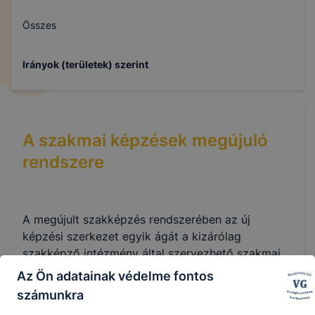
Összes
Irányok (területek) szerint
A szakmai képzések megújuló
rendszere
A megújult szakképzés rendszerében az új
képzési szerkezet egyik ágát a kizárólag
szakképző intézmény által szervezhető szakmai
oktatás keretében elsajátítható szakmák (melyek
Az Ön adatainak védelme fontos
szintje, képzési ideje jogszabályban
számunkra
(Szakmajegyzék) rögzítettek), másik halmazát – a