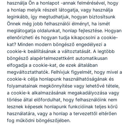
A szakképző intézmény szakmai programjában
használja Ön a honlapot -annak felmérésével, hogy
meghatározottak szerint, az intézmény
a honlap melyik részeit látogatja, vagy használja
igazgatójának döntése alapján lehetőség van a
leginkább, így megtudhatjuk, hogyan biztosítsunk
korábbi tanulmányok, megszerzett ismeretek és
Önnek még jobb felhasználói élményt, ha ismét
gyakorlat beszámítására, és ezáltal a képzési idő
meglátogatja oldalunkat, honlap fejlesztése. Hogyan
rövidítésére.
ellenőrizheti és hogyan tudja kikapcsolni a cookie-
kat? Minden modern böngésző engedélyezi a
cookie-k beállításának a változtatását. A legtöbb
böngésző alapértelmezettként automatikusan
elfogadja a cookie-kat, de ezek általában
megváltoztathatók. Felhívjuk figyelmét, hogy mivel a
cookie-k célja honlapunk használhatóságának és
folyamatainak megkönnyítése vagy lehetővé tétele,
Partnereink
a cookie-k alkalmazásának megakadályozása vagy
törlése által előfordulhat, hogy felhasználóink nem
lesznek képesek honlapunk funkcióinak teljes körű
használatára, vagy a honlap a tervezettől eltérően
fog működni böngészőjében.