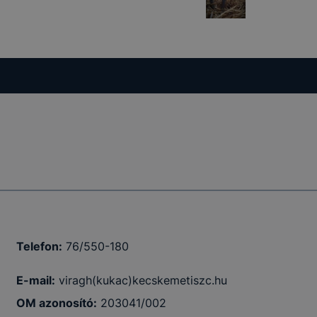
Telefon:
76/550-180
E-mail:
viragh(kukac)kecskemetiszc.hu
OM azonosító:
203041/002