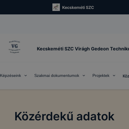
Kecskeméti SZC
Kecskeméti SZC Virágh Gedeon Techni
Képzéseink
Szakmai dokumentumok
Projektek
Köz
Közérdekű adatok