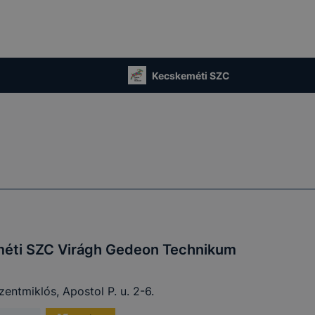
Kecskeméti SZC
éti SZC Virágh Gedeon Technikum
entmiklós, Apostol P. u. 2-6.