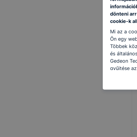
információ
dönteni arr
cookie-k a
Mi az a coo
Ön egy web
Többek közö
és általáno
Gedeon Tec
gyűjtése az
felméréséve
így megtudh
ismét meglá
tudja kika
beállításán
automatikus
Felhívjuk f
folyamatai
megakadályo