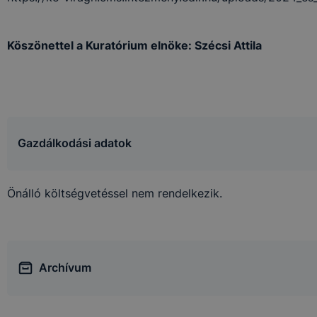
esek honlapunk funkcióinak teljes körű használatára, vagy
 eltérően fog működni böngészőjében.
Köszönettel a Kuratórium elnöke: Szécsi Attila
Gazdálkodási adatok
Önálló költségvetéssel nem rendelkezik.
Archívum