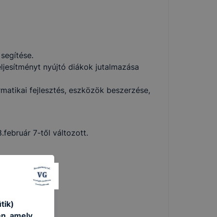
segítése.
ljesítményt nyújtó diákok jutalmazása
ormatikai fejlesztés, eszközök beszerzése,
február 7-től változott.
tik)
én, amely