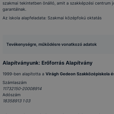
szakmai tekintetben önálló, amit a szakképzési centrum
garantálnak.
Az iskola alapfeladata: Szakmai középfokú oktatás
Tevékenységre, működésre vonatkozó adatok
Alapítványunk: Erőforrás Alapítvány
1999-ben alapította a
Virágh Gedeon Szakközépiskola és
Számlaszám
11732150-20008914
Adószám
18358913 1 03