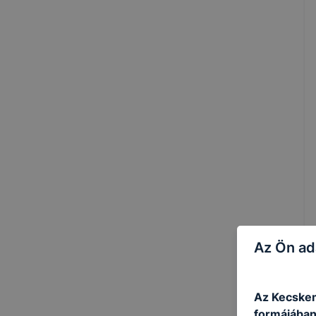
Az Ön ad
Az Kecskem
formájában