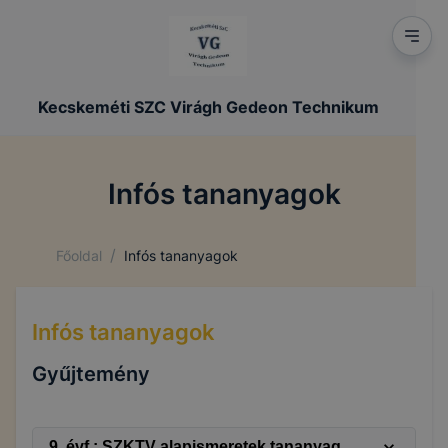
Kecskeméti SZC Virágh Gedeon Technikum
Infós tananyagok
/
Főoldal
Infós tananyagok
Infós tananyagok
Gyűjtemény
9. évf.: SZKTV alapismeretek tananyag