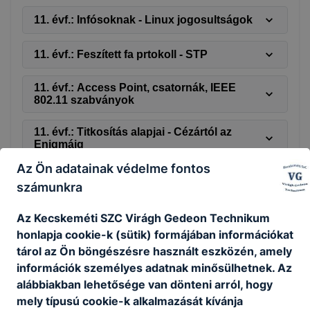
11. évf.: Infósoknak - Linux jogosultságok
11. évf.: Feszített fa prtokoll - STP
11. évf.: Access Point, csatornák, IEEE
802.11 szabványok
11. évf.: Titkosítás alapjai - Cézártól az
Enigmáig
Az Ön adatainak védelme fontos
11. évf.: Router redundancia protokollok
számunkra
11. évf.: Infósoknak - konténerezés
Az Kecskeméti SZC Virágh Gedeon Technikum
honlapja cookie-k (sütik) formájában információkat
11. évf.: router-on-a-stick módszerrel
tárol az Ön böngészésre használt eszközén, amely
VLAN-ok közötti forgalomirányítás
információk személyes adatnak minősülhetnek. Az
konfigurálása
alábbiakban lehetősége van dönteni arról, hogy
mely típusú cookie-k alkalmazását kívánja
Magyarország megyéi