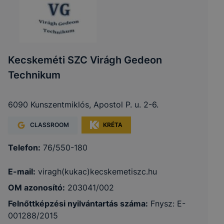
Kecskeméti SZC Virágh Gedeon
Technikum
6090 Kunszentmiklós, Apostol P. u. 2-6.
CLASSROOM
KRÉTA
Telefon:
76/550-180
E-mail:
viragh(kukac)kecskemetiszc.hu
OM azonosító:
203041/002
Felnőttképzési nyilvántartás száma:
Fnysz: E-
001288/2015