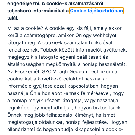
engedélyezni. A cookie-k alkalmazásáról
teljeskörű információkat a
Cookie tájékoztatóban
forrás fájlok
talál.
11. évf.: SQL
Mi az a cookie? A cookie egy kis fájl, amely akkor
kerül a számítógépre, amikor Ön egy webhelyet
látogat meg. A cookie-k számtalan funkcióval
11. évf.: ACL-ek és hálózatbiztonság
rendelkeznek. Többek között információt gyűjtenek,
megjegyzik a látogató egyéni beállításait és
11. évf.: Dokumentáció és projektmunka
általánosságban megkönnyítik a honlap használatát.
Az Kecskeméti SZC Virágh Gedeon Technikum a
11. évf.: DHCP alaposabban
cookie-kat a következő célokból használja:
információ gyűjtése azzal kapcsolatban, hogyan
11. évf.: Linux rendszerszint
használja Ön a honlapot -annak felmérésével, hogy
a honlap melyik részeit látogatja, vagy használja
11. évf.: Távközlési elektronika
leginkább, így megtudhatjuk, hogyan biztosítsunk
Önnek még jobb felhasználói élményt, ha ismét
11. évf.: Dinamikus routing
meglátogatja oldalunkat, honlap fejlesztése. Hogyan
ellenőrizheti és hogyan tudja kikapcsolni a cookie-
11. évf: Automatizálás / scripting