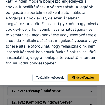
kat? Minden modern böngésző engedélyezi a
cookie-k beállításának a változtatását. A legtöbb
11. évf.: 3. rétegbeli switch konfigurálása
böngésző alapértelmezettként automatikusan
elfogadja a cookie-kat, de ezek általában
11. évf.: NAT/PAT
megváltoztathatók. Felhívjuk figyelmét, hogy mivel a
cookie-k célja honlapunk használhatóságának és
11. évf.: Valódi eszközön - router-on-a-
folyamatainak megkönnyítése vagy lehetővé tétele,
stick módszerrel VLAN-ok közötti
a cookie-k alkalmazásának megakadályozása vagy
forgalomirányítás konfigurálása
törlése által előfordulhat, hogy felhasználóink nem
lesznek képesek honlapunk funkcióinak teljes körű
11.: évf. Hálózati kapcsolatok (statikus,
dinamikus, redundanciák)
használatára, vagy a honlap a tervezettől eltérően
fog működni böngészőjében.
12. évf.: Komplex enterprise routing
További lehetőségek
Mindet elfogadom
12. évf.: ACL-k...
12. évf.: Rézalapú hálózatok
12. évf.: Komplex Windows Server