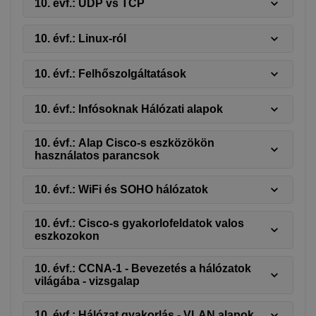
10. évf.: UDP vs TCP
10. évf.: Linux-ról
10. évf.: Felhőszolgáltatások
10. évf.: Infósoknak Hálózati alapok
10. évf.: Alap Cisco-s eszközökön
használatos parancsok
10. évf.: WiFi és SOHO hálózatok
10. évf.: Cisco-s gyakorlofeldatok valos
eszkozokon
10. évf.: CCNA-1 - Bevezetés a hálózatok
világába - vizsgalap
10. évf.: Hálózat gyakorlás - VLAN alapok