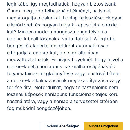
leginkább, így megtudhatjuk, hogyan biztosítsunk
Önnek még jobb felhasználói élményt, ha ismét
meglátogatja oldalunkat, honlap fejlesztése. Hogyan
ellenőrizheti és hogyan tudja kikapcsolni a cookie-
kat? Minden modern böngésző engedélyezi a
cookie-k beállításának a változtatását. A legtöbb
Kitüntetés a Cifrapalotában: Nagy
böngésző alapértelmezettként automatikusan
Nóra az Év Tanára!
elfogadja a cookie-kat, de ezek általában
megváltoztathatók. Felhívjuk figyelmét, hogy mivel a
Büszkeséggel tölti el iskolánk közösségét,
cookie-k célja honlapunk használhatóságának és
hogy a Kecskeméti Szakképzési Centrum
pedagógusnapi ünnepségén a Kecskeméti
folyamatainak megkönnyítése vagy lehetővé tétele,
SZC Virágh Gedeon Technikum az Év
a cookie-k alkalmazásának megakadályozása vagy
Tanára elismerést Nagy Nóra vehette át!
törlése által előfordulhat, hogy felhasználóink nem
2026. jún. 2.
lesznek képesek honlapunk funkcióinak teljes körű
használatára, vagy a honlap a tervezettől eltérően
fog működni böngészőjében.
További lehetőségek
Mindet elfogadom