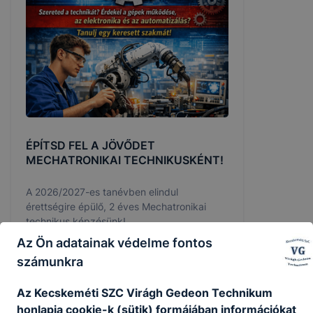
ÉPÍTSD FEL A JÖVŐDET
MECHATRONIKAI TECHNIKUSKÉNT!
A 2026/2027-es tanévben elindul
érettségire épülő, 2 éves Mechatronikai
technikus képzésünk!
Az Ön adatainak védelme fontos
2026. jún. 28.
RG
számunkra
Az Kecskeméti SZC Virágh Gedeon Technikum
honlapja cookie-k (sütik) formájában információkat