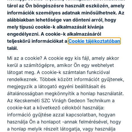
tárol az Ön böngészésre használt eszközén, amely
információk személyes adatnak minősülhetnek. Az
alábbiakban lehetősége van dönteni arról, hogy
mely típusú cookie-k alkalmazását kívánja
engedélyezni. A cookie-k alkalmazásáról
teljeskörű információkat a
Cookie tájékoztatóban
talál.
Mi az a cookie? A cookie egy kis fájl, amely akkor
Gyere! Táncoljunk együtt!
kerül a számítógépre, amikor Ön egy webhelyet
látogat meg. A cookie-k számtalan funkcióval
Flashmob az utolsó tanítási napon
rendelkeznek. Többek között információt gyűjtenek,
megjegyzik a látogató egyéni beállításait és
2026. jún. 14.
általánosságban megkönnyítik a honlap használatát.
Az Kecskeméti SZC Virágh Gedeon Technikum a
cookie-kat a következő célokból használja:
információ gyűjtése azzal kapcsolatban, hogyan
használja Ön a honlapot -annak felmérésével, hogy
a honlap melyik részeit látogatja, vagy használja