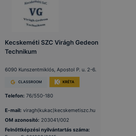
Kecskeméti SZC Virágh Gedeon
Technikum
6090 Kunszentmiklós, Apostol P. u. 2-6.
CLASSROOM
KRÉTA
Telefon:
76/550-180
E-mail:
viragh(kukac)kecskemetiszc.hu
OM azonosító:
203041/002
Felnőttképzési nyilvántartás száma: