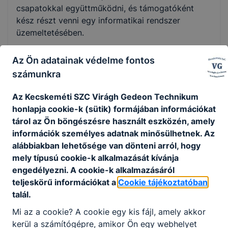
csapatokkal együttműködni, és támogatóként
kész részt venni egy informatikai rendszer
üzemeltetésében.
Az Ön adatainak védelme fontos
KOMPETENCIAELVÁRÁS
számunkra
Rendszerszintű gondolkodás, alapszintű
informatikai és hálózati ismeretek, ügyfélközpontú
Az Kecskeméti SZC Virágh Gedeon Technikum
hozzáállás, problémamegoldó készség és
honlapja cookie-k (sütik) formájában információkat
együttműködési készség.
tárol az Ön böngészésre használt eszközén, amely
információk személyes adatnak minősülhetnek. Az
alábbiakban lehetősége van dönteni arról, hogy
A SZAKKÉPZETTSÉGGEL RENDELKEZŐ
mely típusú cookie-k alkalmazását kívánja
engedélyezni. A cookie-k alkalmazásáról
képes számítógépet kezelni, üzemeltetni,
teljeskörű információkat a
Cookie tájékoztatóban
irodai, multimédiás és kommunikációs
talál.
alkalmazásokat telepíteni, karbantartani és
használni;
Mi az a cookie? A cookie egy kis fájl, amely akkor
elvégzi a számítógépek és perifériáik
kerül a számítógépre, amikor Ön egy webhelyet