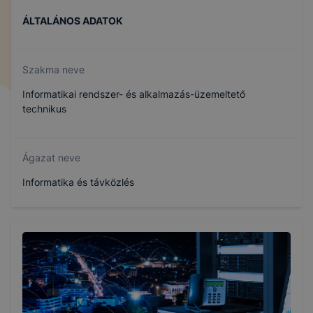
ÁLTALÁNOS ADATOK
Szakma neve
Informatikai rendszer- és alkalmazás-üzemeltető
technikus
Ágazat neve
Informatika és távközlés
Szakmajegyzék száma
506121202
Képzés időtartama