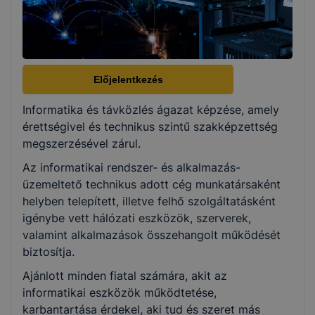
5 év
Választható szakmairányok:
Előjelentkezés
Nem válaszható
Informatika és távközlés ágazat képzése, amely
érettségivel és technikus szintű szakképzettség
KKK/PTT
megszerzésével zárul.
KKK letöltése (pdf)
Az informatikai rendszer- és alkalmazás-
PTT letöltése (pdf)
üzemeltető technikus adott cég munkatársaként
helyben telepített, illetve felhő szolgáltatásként
Okleveles technikusképzés
igénybe vett hálózati eszközök, szerverek,
valamint alkalmazások összehangolt működését
Nem
biztosítja.
Ajánlott minden fiatal számára, akit az
informatikai eszközök működtetése,
karbantartása érdekel, aki tud és szeret más