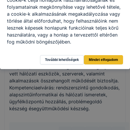
cookie-k célja honlapunk használhatóságának és
folyamatainak megkönnyítése vagy lehetővé tétele,
a cookie-k alkalmazásának megakadályozása vagy
ISKOLASPECIFIKUS INFORMÁCIÓK A KÉPZÉSHEZ
törlése által előfordulhat, hogy felhasználóink nem
lesznek képesek honlapunk funkcióinak teljes körű
Ágazat: Informatika és távközlés; Szakma
használatára, vagy a honlap a tervezettől eltérően
azonosító száma: 5 0612 12 02; ; Szakmai oktatás
fog működni böngészőjében.
időtartama:
5 év
; Szakma rövid leírása:
Az informatikai rendszer- és alkalmázüzemeltető
technikus adott cég munkatársaként helyben
További lehetőségek
Mindet elfogadom
telepített, illetve felhőszolgáltatásként igénybe
vett hálózati eszközök, szerverek, valamint
alkalmazások összehangolt működését biztosítja.
Kompetenciaelvárás: rendszerszintű gondolkodás,
alapszintűinformatikai és hálózati ismeretek,
ügyfélközpontú hozzállás, problémegoldó
készség ésegyüttműködési készség.