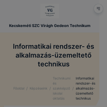
Kecskeméti SZC Virágh Gedeon Technikum
Informatikai rendszer- és
alkalmazás-üzemeltető
technikus
Technikumi
Informatikai
és
rendszer- és
/
/
/
Főoldal
Képzéseink
szakképző
alkalmazás-
iskolai
üzemeltető
oktatás
technikus