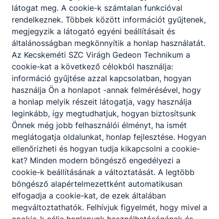
hardveres szerelési, karbantartási és
látogat meg. A cookie-k számtalan funkcióval
javítási munkáit;
rendelkeznek. Többek között információt gyűjtenek,
ellátja a munkaállomások operációs
megjegyzik a látogató egyéni beállításait és
rendszerének telepítését és
általánosságban megkönnyítik a honlap használatát.
karbantartását;
Az Kecskeméti SZC Virágh Gedeon Technikum a
képes a hálózati eszközök, a hálózati
cookie-kat a következő célokból használja:
operációs rendszerek és az alapvető
információ gyűjtése azzal kapcsolatban, hogyan
internetes szolgáltatások telepítésére,
használja Ön a honlapot -annak felmérésével, hogy
üzemeltetésére és karbantartására;
a honlap melyik részeit látogatja, vagy használja
ellátja a kisebb helyi hálózatok
leginkább, így megtudhatjuk, hogyan biztosítsunk
kiépítésével és karbantartásával
Önnek még jobb felhasználói élményt, ha ismét
kapcsolatos feladatokat;
meglátogatja oldalunkat, honlap fejlesztése. Hogyan
képes kisebb otthoni, irodai és közepes
ellenőrizheti és hogyan tudja kikapcsolni a cookie-
méretű hálózatok tervezési, illetve
kat? Minden modern böngésző engedélyezi a
felügyeleti feladatait elvégezni;
cookie-k beállításának a változtatását. A legtöbb
elvégzi az informatikai biztonsági
böngésző alapértelmezettként automatikusan
eszközök, tűzfalak és vírusvédelmi
elfogadja a cookie-kat, de ezek általában
szoftverek telepítését és konﬁgurálását;
megváltoztathatók. Felhívjuk figyelmét, hogy mivel a
felhőszolgáltatásokat kezel.