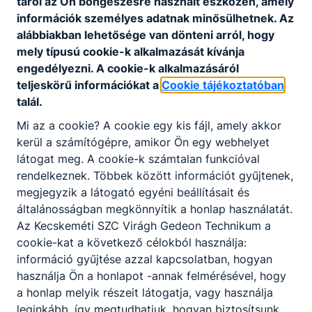
tárol az Ön böngészésre használt eszközén, amely
információk személyes adatnak minősülhetnek. Az
Interaktív vizsga linkje
alábbiakban lehetősége van dönteni arról, hogy
mely típusú cookie-k alkalmazását kívánja
engedélyezni. A cookie-k alkalmazásáról
teljeskörű információkat a
Cookie tájékoztatóban
talál.
Mi az a cookie? A cookie egy kis fájl, amely akkor
Partnereink
kerül a számítógépre, amikor Ön egy webhelyet
látogat meg. A cookie-k számtalan funkcióval
rendelkeznek. Többek között információt gyűjtenek,
megjegyzik a látogató egyéni beállításait és
általánosságban megkönnyítik a honlap használatát.
Az Kecskeméti SZC Virágh Gedeon Technikum a
cookie-kat a következő célokból használja:
információ gyűjtése azzal kapcsolatban, hogyan
használja Ön a honlapot -annak felmérésével, hogy
a honlap melyik részeit látogatja, vagy használja
leginkább, így megtudhatjuk, hogyan biztosítsunk