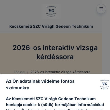
Kecskeméti SZC Virágh Gedeon Technikum
2026-os interaktív vizsga
kérdéssora
/
Főoldal
2026-os interaktív vizsga kérdéssora
Az Ön adatainak védelme fontos
számunkra
2026-os interaktív vizsga
kérdéssora
Az Kecskeméti SZC Virágh Gedeon Technikum
honlapja cookie-k (sütik) formájában információkat