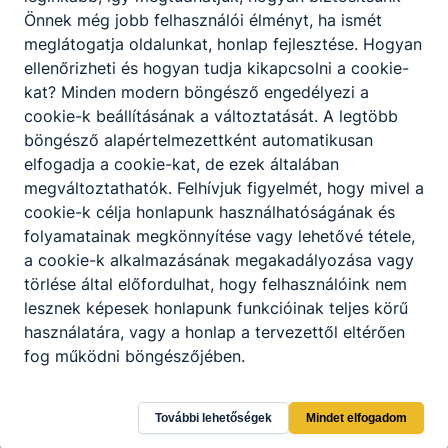
Önnek még jobb felhasználói élményt, ha ismét
meglátogatja oldalunkat, honlap fejlesztése. Hogyan
ellenőrizheti és hogyan tudja kikapcsolni a cookie-
kat? Minden modern böngésző engedélyezi a
cookie-k beállításának a változtatását. A legtöbb
böngésző alapértelmezettként automatikusan
elfogadja a cookie-kat, de ezek általában
megváltoztathatók. Felhívjuk figyelmét, hogy mivel a
cookie-k célja honlapunk használhatóságának és
folyamatainak megkönnyítése vagy lehetővé tétele,
a cookie-k alkalmazásának megakadályozása vagy
törlése által előfordulhat, hogy felhasználóink nem
Kecskeméti SZC Virágh Gedeon
lesznek képesek honlapunk funkcióinak teljes körű
Technikum
használatára, vagy a honlap a tervezettől eltérően
fog működni böngészőjében.
6090 Kunszentmiklós, Apostol P. u. 2-6.
További lehetőségek
Mindet elfogadom
CLASSROOM
KRÉTA