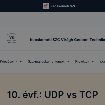
Kecskeméti SZC
Kecskeméti SZC Virágh Gedeon Techni
Képzéseink
Szakmai dokumentumok
Projektek
Köz
10. évf.: UDP vs TCP