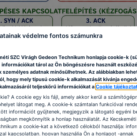
atainak védelme fontos számunkra
éti SZC Virágh Gedeon Technikum honlapja cookie-k (sü
 információkat tárol az Ön böngészésre használt eszköz
k személyes adatnak minősülhetnek. Az alábbiakban leh
ól, hogy mely típusú cookie-k alkalmazását kívánja enged
lkalmazásáról teljeskörű információkat a
Cookie tájékozta
kie? A cookie egy kis fájl, amely akkor kerül a számítógép
helyet látogat meg. A cookie-k számtalan funkcióval rend
tt információt gyűjtenek, megjegyzik a látogató egyéni beá
sságban megkönnyítik a honlap használatát. Az Kecskeméti
hnikum a cookie-kat a következő célokból használja: info
zal kapcsolatban, hogyan használja Ön a honlapot -annak