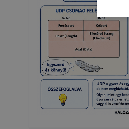
felméréséve
így megtudh
ismét meglá
tudja kika
beállításán
automatikus
Felhívjuk f
folyamatai
megakadályo
lesznek kép
tervezettől