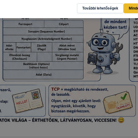
l, hogy a honlap melyik részeit látogatja, vagy használja l
További lehetőségek
Mind
atjuk, hogyan biztosítsunk Önnek még jobb felhasználói é
togatja oldalunkat, honlap fejlesztése. Hogyan ellenőrizhe
pcsolni a cookie-kat? Minden modern böngésző engedélyezi
ak a változtatását. A legtöbb böngésző alapértelmezettkén
an elfogadja a cookie-kat, de ezek általában megváltozta
igyelmét, hogy mivel a cookie-k célja honlapunk használha
nak megkönnyítése vagy lehetővé tétele, a cookie-k alkal
zása vagy törlése által előfordulhat, hogy felhasználóink
esek honlapunk funkcióinak teljes körű használatára, vagy
 eltérően fog működni böngészőjében.