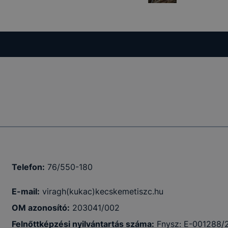
Telefon:
76/550-180
E-mail:
viragh(kukac)kecskemetiszc.hu
OM azonosító:
203041/002
Felnőttképzési nyilvántartás száma:
Fnysz: E-001288/