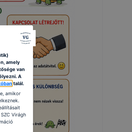
tik)
én, amely
etősége van
élyezni. A
tóban
talál.
re, amikor
elkeznek.
llításait
 SZC Virágh
rmáció