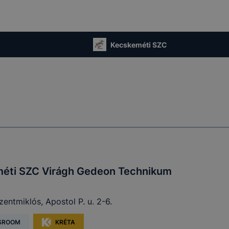
Kecskeméti SZC
éti SZC Virágh Gedeon Technikum
entmiklós, Apostol P. u. 2-6.
SROOM
KRÉTA