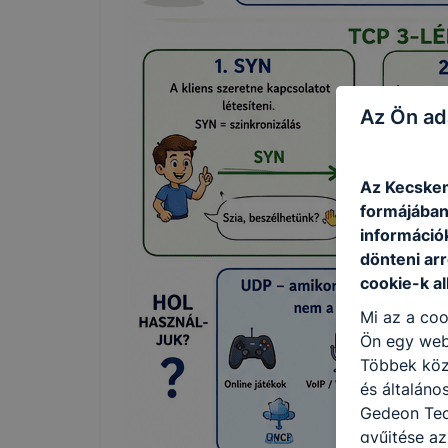
Az Ön ad
Az Kecskem
formájában
információ
dönteni arr
cookie-k a
Mi az a coo
Ön egy web
Többek közö
és általáno
Gedeon Tec
gyűjtése az