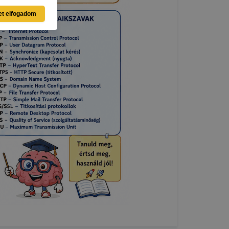
eginkább,
et elfogadom
lményt, ha
ti és hogyan
 a cookie-k
t
thatók.
tóságának és
mazásának
 nem
 a honlap a