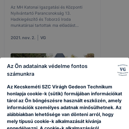
Az MH Katonai Igazgatási és Központi
Nyilvántartó Parancsnokság 13.
Hadkiegészítő és Toborzó Iroda
munkatársai tartottak ma előadást
érdeklődő diákjaink számára.
2021. nov. 2.
VG
Az Ön adatainak védelme fontos
számunkra
Az Kecskeméti SZC Virágh Gedeon Technikum
honlapja cookie-k (sütik) formájában információkat
tárol az Ön böngészésre használt eszközén, amely
információk személyes adatnak minősülhetnek. Az
alábbiakban lehetősége van dönteni arról, hogy
mely típusú cookie-k alkalmazását kívánja
Hadisírok gondozása
engedélyezni. A cookie-k alkalmazásáról