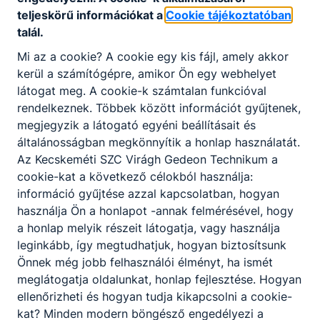
teljeskörű információkat a
Cookie tájékoztatóban
"Az emlékek ápolása a folyamatosság
talál.
érzését és tudatát adja; a múlt beépítése a
jelenbe és a gyermekeken át a jövőbe. A
Mi az a cookie? A cookie egy kis fájl, amely akkor
gyökértelenség a mai ember egyik nagy
kerül a számítógépre, amikor Ön egy webhelyet
baja, sérülékennyé teszi "énünket".
látogat meg. A cookie-k számtalan funkcióval
Beszéljünk azokról, akik meghaltak, hogyan
2021. nov. 1.
VG
éltek, milyenek voltak, hogyan
rendelkeznek. Többek között információt gyűjtenek,
gondolkoztak, miben hittek, mit "tettek" az
megjegyzik a látogató egyéni beállításait és
életükkel, mit hagytak a következő
általánosságban megkönnyítik a honlap használatát.
nemzedékre." (Polcz Alaine)
Az Kecskeméti SZC Virágh Gedeon Technikum a
cookie-kat a következő célokból használja:
információ gyűjtése azzal kapcsolatban, hogyan
használja Ön a honlapot -annak felmérésével, hogy
a honlap melyik részeit látogatja, vagy használja
leginkább, így megtudhatjuk, hogyan biztosítsunk
Önnek még jobb felhasználói élményt, ha ismét
meglátogatja oldalunkat, honlap fejlesztése. Hogyan
ellenőrizheti és hogyan tudja kikapcsolni a cookie-
ÉPÍTSD FEL A JÖVŐDET
kat? Minden modern böngésző engedélyezi a
MECHATRONIKAI TECHNIKUSKÉNT!