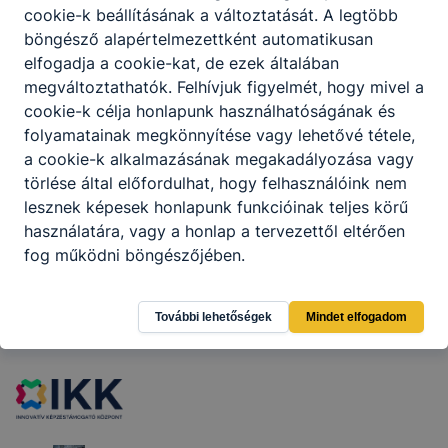
cookie-k beállításának a változtatását. A legtöbb
böngésző alapértelmezettként automatikusan
A 2026/2027-es tanévben elindul
elfogadja a cookie-kat, de ezek általában
érettségire épülő, 2 éves Mechatronikai
technikus képzésünk!
megváltoztathatók. Felhívjuk figyelmét, hogy mivel a
cookie-k célja honlapunk használhatóságának és
2026. jún. 28.
RG
folyamatainak megkönnyítése vagy lehetővé tétele,
a cookie-k alkalmazásának megakadályozása vagy
törlése által előfordulhat, hogy felhasználóink nem
lesznek képesek honlapunk funkcióinak teljes körű
használatára, vagy a honlap a tervezettől eltérően
fog működni böngészőjében.
Partnereink
További lehetőségek
Mindet elfogadom