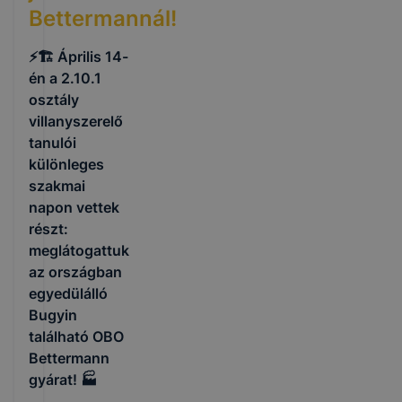
Bettermannál!
⚡🏗️ Április 14-
én a 2.10.1
osztály
villanyszerelő
tanulói
különleges
szakmai
napon vettek
részt:
meglátogattuk
az országban
egyedülálló
Bugyin
található OBO
Bettermann
gyárat! 🏭