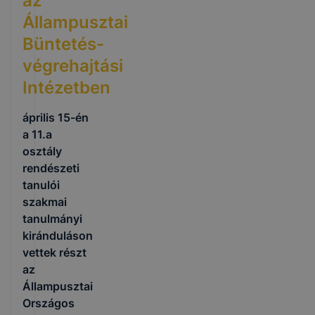
az
Állampusztai
Büntetés-
végrehajtási
Intézetben
április 15-én
a 11.a
osztály
rendészeti
tanulói
szakmai
tanulmányi
kiránduláson
vettek részt
az
Állampusztai
Országos