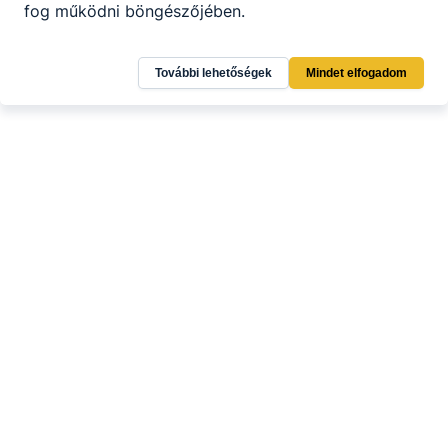
fog működni böngészőjében.
További lehetőségek
Mindet elfogadom