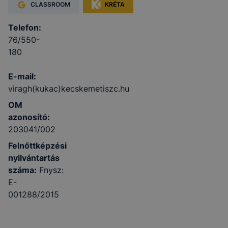
CLASSROOM
KRÉTA
Telefon:
76/550-
180
E-mail:
viragh(kukac)kecskemetiszc.hu
OM
azonosító:
203041/002
Felnőttképzési
nyilvántartás
száma:
Fnysz:
E-
001288/2015