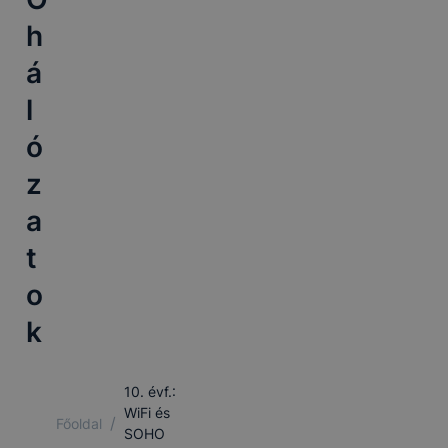
h
á
l
ó
z
a
t
o
k
10. évf.:
WiFi és
/
Főoldal
SOHO