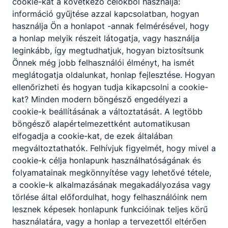
cookie-kat a következő célokból használja:
információ gyűjtése azzal kapcsolatban, hogyan
használja Ön a honlapot -annak felmérésével, hogy
a honlap melyik részeit látogatja, vagy használja
leginkább, így megtudhatjuk, hogyan biztosítsunk
Önnek még jobb felhasználói élményt, ha ismét
meglátogatja oldalunkat, honlap fejlesztése. Hogyan
ellenőrizheti és hogyan tudja kikapcsolni a cookie-
kat? Minden modern böngésző engedélyezi a
cookie-k beállításának a változtatását. A legtöbb
böngésző alapértelmezettként automatikusan
elfogadja a cookie-kat, de ezek általában
megváltoztathatók. Felhívjuk figyelmét, hogy mivel a
cookie-k célja honlapunk használhatóságának és
folyamatainak megkönnyítése vagy lehetővé tétele,
a cookie-k alkalmazásának megakadályozása vagy
törlése által előfordulhat, hogy felhasználóink nem
lesznek képesek honlapunk funkcióinak teljes körű
használatára, vagy a honlap a tervezettől eltérően